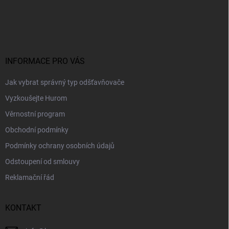
Z
á
p
a
t
í
INFORMACE PRO VÁS
Jak vybrat správný typ odšťavňovače
Vyzkoušejte Hurom
Věrnostní program
Obchodní podmínky
Podmínky ochrany osobních údajů
Odstoupení od smlouvy
Reklamační řád
KONTAKT