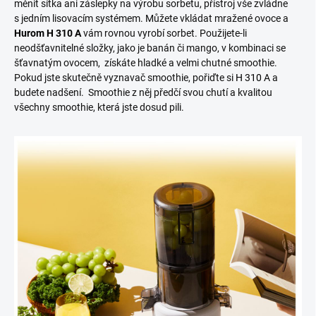
měnit sítka ani záslepky na výrobu sorbetu, přístroj vše zvládne
s jedním lisovacím systémem. Můžete vkládat mražené ovoce a
Hurom H 310 A
vám rovnou vyrobí sorbet. Použijete-li
neodšťavnitelné složky, jako je banán či mango, v kombinaci se
šťavnatým ovocem, získáte hladké a velmi chutné smoothie.
Pokud jste skutečně vyznavač smoothie, pořiďte si
H 310 A
a
budete nadšení. Smoothie z něj předčí svou chutí a kvalitou
všechny smoothie, která jste dosud pili.