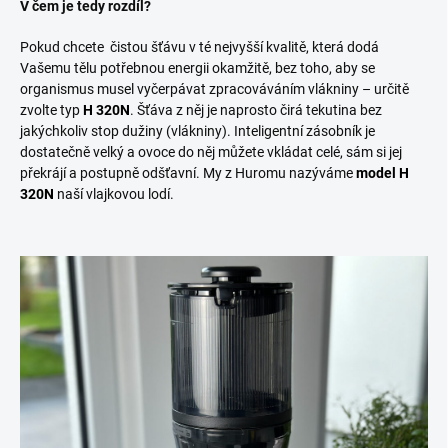
V čem je tedy rozdíl?
Pokud chcete čistou šťávu v té nejvyšší kvalitě, která dodá
Vašemu tělu potřebnou energii okamžitě, bez toho, aby se
organismus musel vyčerpávat zpracováváním vlákniny – určitě
zvolte typ
H 320N
. Šťáva z něj je naprosto čirá tekutina bez
jakýchkoliv stop dužiny (vlákniny). Inteligentní zásobník je
dostatečně velký a ovoce do něj můžete vkládat celé, sám si jej
překrájí a postupně odšťavní. My z Huromu nazýváme
model H
320N
naší vlajkovou lodí.