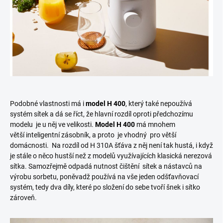
Podobné vlastnosti má i
model H 400
, který také nepoužívá
systém sítek a dá se říct, že hlavní rozdíl oproti předchozímu
modelu je u něj ve velikosti.
Model H 400
má mnohem
větší inteligentní zásobník, a proto je vhodný pro větší
domácnosti. Na rozdíl od H 310A šťáva z něj není tak hustá, i když
je stále o něco hustší než z modelů využívajících klasická nerezová
sítka. Samozřejmě odpadá nutnost čištění sítek a nástavců na
výrobu sorbetu, poněvadž používá na vše jeden odšťavňovací
systém, tedy dva díly, které po složení do sebe tvoří šnek i sítko
zároveň.