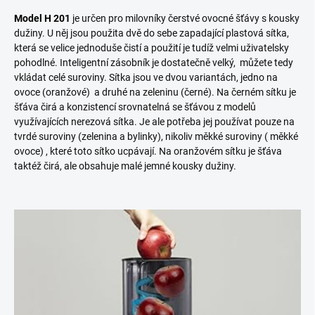
Model H 201
je určen pro milovníky čerstvé ovocné šťávy s kousky
dužiny. U něj jsou použita dvě do sebe zapadající plastová sítka,
která se velice jednoduše čistí a použití je tudíž velmi uživatelsky
pohodlné. Inteligentní zásobník je dostatečně velký, můžete tedy
vkládat celé suroviny. Sítka jsou ve dvou variantách, jedno na
ovoce (oranžové) a druhé na zeleninu (černé). Na černém sítku je
šťáva čirá a konzistencí srovnatelná se šťávou z modelů
využívajících nerezová sítka. Je ale potřeba jej používat pouze na
tvrdé suroviny (zelenina a bylinky), nikoliv měkké suroviny ( měkké
ovoce) , které toto sítko ucpávají. Na oranžovém sítku je šťáva
taktéž čirá, ale obsahuje malé jemné kousky dužiny.