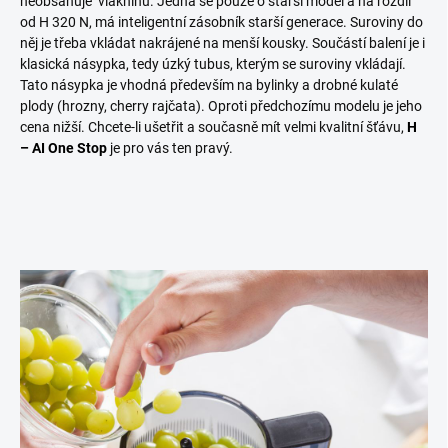
neobsahuje
vlákninu. Jedná se pouze o starší model a na rozdíl
od H 320 N, má inteligentní zásobník starší generace. Suroviny do
něj je třeba
vkládat nakrájené na menší kousky. Součástí balení je i
klasická násypka, tedy úzký tubus,
kterým se suroviny vkládají.
Tato násypka je vhodná především na bylinky a drobné kulaté
plody (hrozny, cherry rajčata). Oproti předchozímu modelu je jeho
cena nižší. Chcete-li ušetřit a současně mít velmi kvalitní šťávu,
H
– AI One Stop
je pro vás ten pravý.