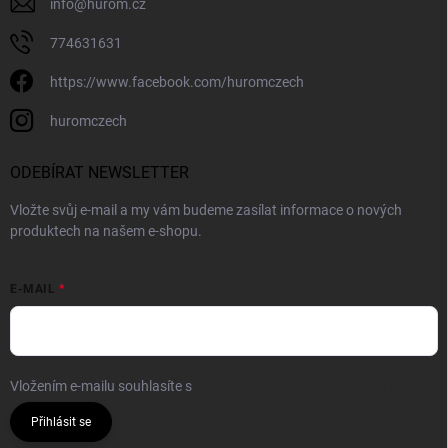
info
@
hurom.cz
774631631
https://www.facebook.com/huromczech
huromczech
ODEBÍRAT NEWSLETTER
Vložte svůj e-mail a my vám budeme zasílat informace o nových
produktech na našem e-shopu.
E-MAIL
Vložením e-mailu souhlasíte s
podmínkami ochrany osobních údajů
Přihlásit se