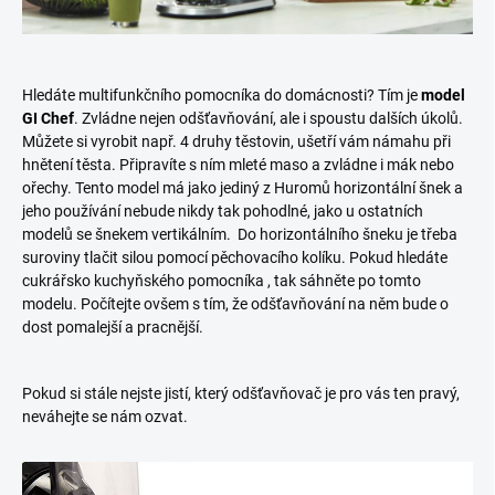
Hledáte multifunkčního pomocníka do domácnosti? Tím je
model
GI Chef
. Zvládne nejen odšťavňování, ale i spoustu dalších úkolů.
Můžete si vyrobit např. 4 druhy těstovin, ušetří vám námahu při
hnětení těsta. Připravíte s ním mleté maso a zvládne i mák nebo
ořechy. Tento model má jako jediný z Huromů horizontální šnek a
jeho používání nebude nikdy tak pohodlné, jako u ostatních
modelů se šnekem vertikálním. Do horizontálního šneku je třeba
suroviny tlačit silou pomocí pěchovacího kolíku. Pokud hledáte
cukrářsko kuchyňského pomocníka , tak sáhněte po tomto
modelu. Počítejte ovšem s tím, že odšťavňování na něm bude o
dost pomalejší a pracnější.
Pokud si stále nejste jistí, který odšťavňovač je pro vás ten pravý,
neváhejte se nám ozvat.