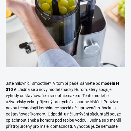
Jste milovníci smoothie? V tom případě sáhněte po
modelu H
310 A
. Jedná se o nový model značky Hurom, který spojuje
výhody odšťavňovače a smoothiemakeru. Tento model je
uživatelsky velmi příjemný pro rychlé a snadné čištění. Používá
novou technologii kombinace speciálně upraveného šneku a
odšťavňovací komory. Odpadá u něj umývání sítek, stačí pouze
opláchnout šnek a komoru pod teplou vodou. Jedná se o menší
přístroj určený pro malé domácnosti. Výhodou je, že nemusíte