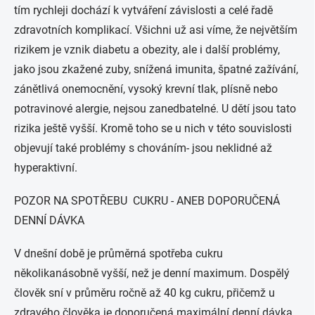
tím rychleji dochází k vytváření závislosti a celé řadě
zdravotních komplikací. Všichni už asi víme, že největším
rizikem je vznik diabetu a obezity, ale i další problémy,
jako jsou zkažené zuby, snížená imunita, špatné zažívání,
zánětlivá onemocnění, vysoký krevní tlak, plísně nebo
potravinové alergie, nejsou zanedbatelné. U dětí jsou tato
rizika ještě vyšší. Kromě toho se u nich v této souvislosti
objevují také problémy s chováním- jsou neklidné až
hyperaktivní.
POZOR NA SPOTŘEBU CUKRU - ANEB DOPORUČENÁ
DENNÍ DÁVKA
V dnešní době je průměrná spotřeba cukru
několikanásobně vyšší, než je denní maximum. Dospělý
člověk sní v průměru ročně až 40 kg cukru, přičemž u
zdravého člověka je doporučená maximální denní dávka