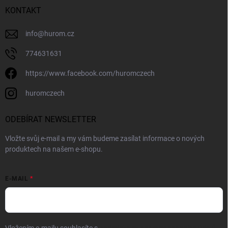
KONTAKT
info
@
hurom.cz
774631631
https://www.facebook.com/huromczech
huromczech
ODEBÍRAT NEWSLETTER
Vložte svůj e-mail a my vám budeme zasílat informace o nových
produktech na našem e-shopu.
E-MAIL