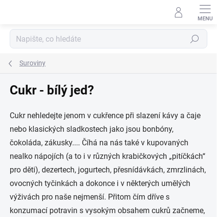
Přejít
na
obsah
Hledat
Suroviny
Cukr - bílý jed?
Cukr nehledejte jenom v cukřence při slazení kávy a čaje
nebo klasických sladkostech jako jsou bonbóny,
čokoláda, zákusky.... Číhá na nás také v kupovaných
nealko nápojích (a to i v různých krabičkových „pitíčkách“
pro děti), dezertech, jogurtech, přesnídávkách, zmrzlinách,
ovocných tyčinkách a dokonce i v některých umělých
výživách pro naše nejmenší. Přitom čím dříve s
konzumací potravin s vysokým obsahem cukrů začneme,