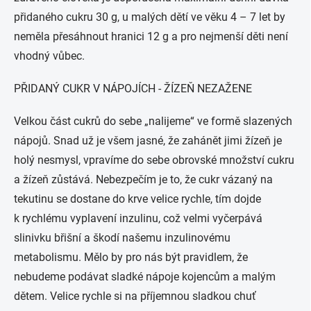
přidaného cukru 30 g, u malých dětí ve věku 4 – 7 let by
neměla přesáhnout hranici 12 g a pro nejmenší děti není
vhodný vůbec.
PŘIDANÝ CUKR V NÁPOJÍCH - ŽÍZEŇ NEZAŽENE
Velkou část cukrů do sebe „nalijeme“ ve formě slazených
nápojů. Snad už je všem jasné, že zahánět jimi žízeň je
holý nesmysl, vpravíme do sebe obrovské množství cukru
a žízeň zůstává. Nebezpečím je to, že cukr vázaný na
tekutinu se dostane do krve velice rychle, tím dojde
k rychlému vyplavení inzulinu, což velmi vyčerpává
slinivku břišní a škodí našemu inzulinovému
metabolismu. Mělo by pro nás být pravidlem, že
nebudeme podávat sladké nápoje kojencům a malým
dětem. Velice rychle si na příjemnou sladkou chuť