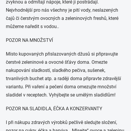
zvyknou a odmítají nápoje, které ji postrádají.
Nejvhodnější pro nás všechny je pití vody, neslazených
čajů či čerstvým ovocných a zeleninových freshů, které
můžeme naředit s vodou..
POZOR NA MNOŽSTVÍ
Místo kupovaných přislazovaných džusů si připravujte
čerstvé zeleninové a ovocné šťávy doma. Omezte
nakupování sladkostí, sladkého pečiva, sušenek,
trvanlivých buchet atp. a raději doma připravte zdravější
variantu. Při vaření a pečení doma omezujte množství
sladidel v receptech. Vyhýbejte se umělým sladidlům!
POZOR NA SLADIDLA, ÉČKA A KONZERVANTY
I při nákupu zdravých výrobků pečlivě sledujte složení,
pozor na cukry, éčka a barviva. „Mlsejte“ ovoce a zeleninu,