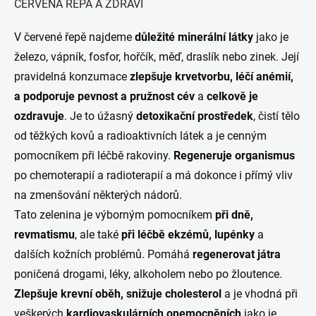
ČERVENÁ ŘEPA A ZDRAVÍ
V červené řepě najdeme
důležité minerální látky
jako je
železo, vápník, fosfor, hořčík, měď, draslík nebo zinek. Její
pravidelná konzumace
zlepšuje krvetvorbu, léčí anémií,
a podporuje pevnost a pružnost cév
a
celkově je
ozdravuje
. Je to úžasný
detoxikační prostředek
, čistí tělo
od těžkých kovů a radioaktivních látek a je cenným
pomocníkem při léčbě rakoviny.
Regeneruje organismus
po chemoterapií a radioterapií a má dokonce i přímý vliv
na zmenšování některých nádorů.
Tato zelenina je výborným pomocníkem
při dně,
revmatismu
, ale také
při léčbě ekzémů, lupénky
a
dalších kožních problémů. Pomáhá
regenerovat játra
poničená drogami, léky, alkoholem nebo po žloutence.
Zlepšuje krevní oběh, snižuje cholesterol
a je vhodná při
veškerých
kardiovaskulárních onemocněních
jako je