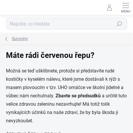
Přejít
na
obsah
Hledat
Suroviny
Máte rádi červenou řepu?
Možná se teď ušklíbnete, protože si představíte rudé
kostičky v kyselém nálevu, které jsme dostávali k rýži s
masem plovoucím v tzv. UHO omáčce ve školní jídelně a
vůbec nám nechutnaly.
Zbavte se předsudků
a určitě tuto
velice zdravou zeleninu nezavrhujte! Má totiž tolik
vynikajících účinků na naše zdraví, že by byla škoda ji
nevyzkoušet.