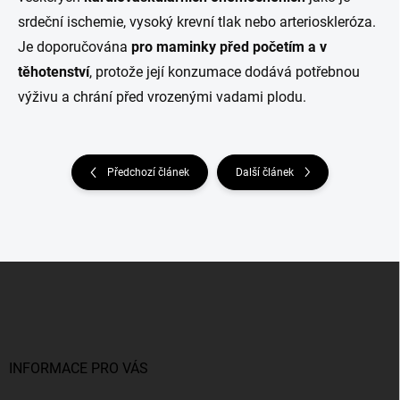
srdeční ischemie, vysoký krevní tlak nebo arterioskleróza.
Je
doporučována
pro maminky
před početím a v
těhotenství
, protože její konzumace dodává potřebnou
výživu a chrání před vrozenými vadami plodu.
Předchozí článek
Další článek
Z
á
p
a
t
í
INFORMACE PRO VÁS