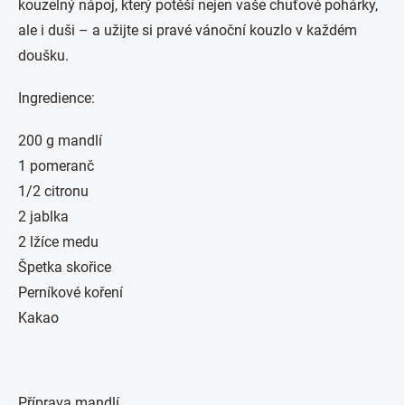
kouzelný nápoj, který potěší nejen vaše chuťové pohárky,
ale i duši – a užijte si pravé vánoční kouzlo v každém
doušku.
Ingredience:
200 g mandlí
1 pomeranč
1/2 citronu
2 jablka
2 lžíce medu
Špetka skořice
Perníkové koření
Kakao
Příprava mandlí