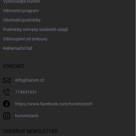
Vyzkoušejte Hurom
Věrnostní program
Obchodní podmínky
Podmínky ochrany osobních údajů
Odstoupení od smlouvy
Reklamační řád
KONTAKT
info
@
hurom.cz
774631631
https://www.facebook.com/huromczech
huromczech
ODEBÍRAT NEWSLETTER