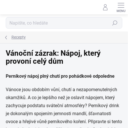
Přejít
na
obsah
Hledat
Recepty
Vánoční zázrak: Nápoj, který
provoní celý dům
Perníkový nápoj plný chutí pro pohádkové odpoledne
Vánoce jsou obdobím vůní, chutí a nezapomenutelných
okamžiků. A co je lepšího než je oslavit nápojem, který
zachycuje podstatu sváteční atmosféry? Perníkový drink
je dokonalým spojením jemnosti mandlí, šťavnatosti
ovoce a hřejivé vůně perníkového koření. Připravte si tento