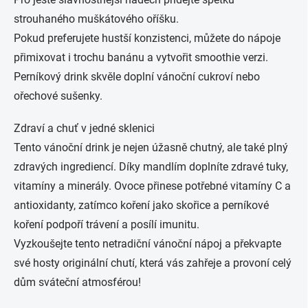
strouhaného muškátového oříšku.
Pokud preferujete hustší konzistenci, můžete do nápoje
přimixovat i trochu banánu a vytvořit smoothie verzi.
Perníkový drink skvěle doplní vánoční cukroví nebo
ořechové sušenky.
Zdraví a chuť v jedné sklenici
Tento vánoční drink je nejen úžasně chutný, ale také plný
zdravých ingrediencí. Díky mandlím doplníte zdravé tuky,
vitamíny a minerály. Ovoce přinese potřebné vitamíny C a
antioxidanty, zatímco koření jako skořice a perníkové
koření podpoří trávení a posílí imunitu.
Vyzkoušejte tento netradiční vánoční nápoj a překvapte
své hosty originální chutí, která vás zahřeje a provoní celý
dům sváteční atmosférou!