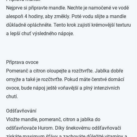
Nejprve si připravte mandle. Nechte je namočené ve vodě
alespoň 4 hodiny, aby změkly. Poté vodu slijte a mandle
důkladně opláchněte. Tento krok zajistí krémovější texturu
a lepší chuť výsledného nápoje.
Příprava ovoce
Pomeranč a citron oloupejte a rozčtvrťte. Jablka dobře
omyjte a také je rozčtvrťte. Pokud máte čerstvé domácí
ovoce, bude nápoj ještě voňavější a plný intenzivních
chutí.
Odšťavňování
Vložte mandle, pomeranč, citron a jablka do
odšťavňovače Hurom. Díky šnekovému odšťavňovači
získáte maximum šťávy a zachováte důležité vitamíny a