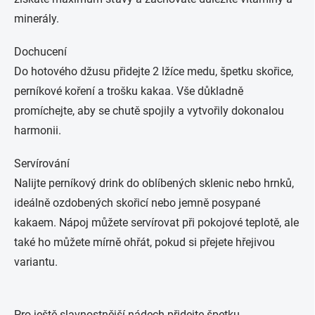
minerály.
Dochucení
Do hotového džusu přidejte 2 lžíce medu, špetku skořice,
perníkové koření a trošku kakaa. Vše důkladně
promíchejte, aby se chutě spojily a vytvořily dokonalou
harmonii.
Servírování
Nalijte perníkový drink do oblíbených sklenic nebo hrnků,
ideálně ozdobených skořicí nebo jemně posypané
kakaem. Nápoj můžete servírovat při pokojové teplotě, ale
také ho můžete mírně ohřát, pokud si přejete hřejivou
variantu.
Pro ještě slavnostnější nádech přidejte špetku