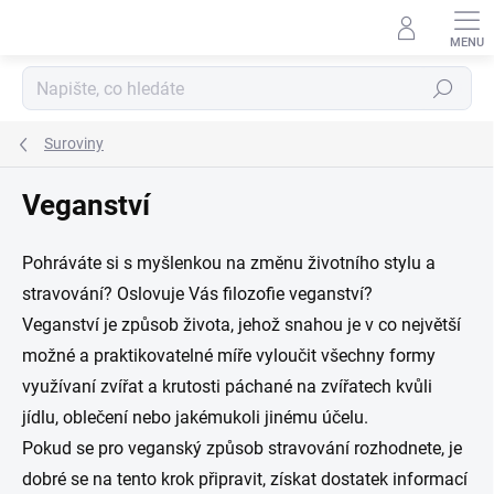
Přejít
na
obsah
Hledat
Suroviny
Veganství
Pohráváte si s myšlenkou na změnu životního stylu a
stravování?
Oslovuje Vás filozofie veganství?
Veganství je způsob života, jehož snahou je v co největší
možné a praktikovatelné míře vyloučit všechny formy
využívaní zvířat a krutosti páchané na zvířatech kvůli
jídlu, oblečení nebo jakémukoli jinému účelu.
Pokud se pro veganský způsob stravování rozhodnete, je
dobré se na tento krok připravit, získat dostatek informací