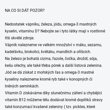
NA CO SI DÁT POZOR?
Nedostatek vápníku, železa, jódu, omega-3 mastných
kyselin, vitamínu D? Nebojte se i tyto látky mají v rostlinné
říši skvělé zdroje.
Vápník nalezneme ve velkém množství v máku, sezamu,
kadeřávku, brokolici, květáku, mandlích a oříšcích.
Na železo je bohatá cizrna, fazole, čočka, droždí, sója,
kešu ořechy, ale také třeba pórek a další listová zelenina.
Jód se dá získat z mořských řas a omega-3 mastné
kyseliny nalezneme kromě ryb také v konopných či
lněných semínkách.
Vitamín D získáváme díky slunečnímu záření a chybějící
vitamín B12 můžeme tělu dodávat kromě doplňků stravy
také konzumací kvašené zeleniny ( tzv. pickles, které