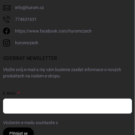
info
@
hurom.cz
774631631
https://www.facebook.com/huromczech
huromczech
ODEBÍRAT NEWSLETTER
Vložte svůj e-mail a my vám budeme zasílat informace o nových
produktech na našem e-shopu.
E-MAIL
Vložením e-mailu souhlasíte s
podmínkami ochrany osobních údajů
Přihlásit se