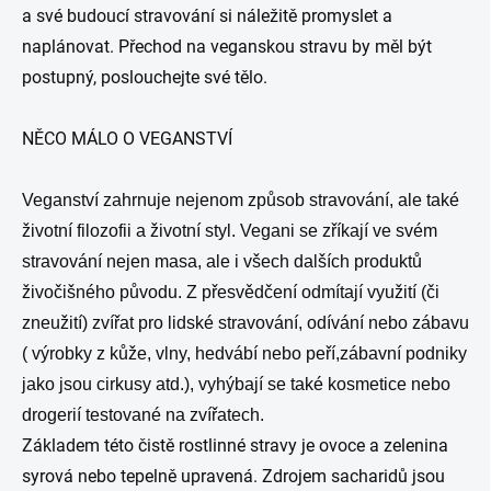
a své budoucí stravování si náležitě promyslet a
naplánovat. Přechod na veganskou stravu by měl být
postupný, poslouchejte své tělo.
NĚCO MÁLO O VEGANSTVÍ
Veganství zahrnuje nejenom způsob stravování, ale také
životní filozofii a životní styl. Vegani se zříkají ve svém
stravování nejen masa, ale i všech dalších produktů
živočišného původu. Z přesvědčení odmítají využití (či
zneužití) zvířat pro lidské stravování, odívání nebo zábavu
( výrobky z kůže, vlny, hedvábí nebo peří,zábavní podniky
jako jsou cirkusy atd.), vyhýbají se také kosmetice nebo
drogerií testované na zvířatech.
Základem této čistě rostlinné stravy je ovoce a zelenina
syrová nebo tepelně upravená. Zdrojem sacharidů jsou