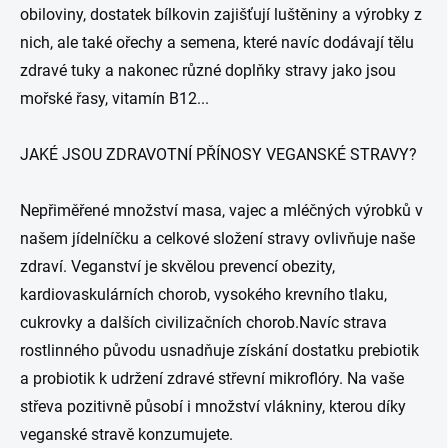
obiloviny, dostatek bílkovin zajišťují luštěniny a výrobky z
nich, ale také ořechy a semena, které navíc dodávají tělu
zdravé tuky a nakonec různé doplňky stravy jako jsou
mořské řasy, vitamín B12...
JAKÉ JSOU ZDRAVOTNÍ PŘÍNOSY VEGANSKÉ STRAVY?
Nepřiměřené množství masa, vajec a mléčných výrobků v
našem jídelníčku a celkové složení stravy ovlivňuje naše
zdraví. Veganství je skvělou prevencí obezity,
kardiovaskulárních chorob, vysokého krevního tlaku,
cukrovky a dalších civilizačních chorob.Navíc strava
rostlinného původu usnadňuje získání dostatku prebiotik
a probiotik k udržení zdravé střevní mikroflóry. Na vaše
střeva pozitivně působí i množství vlákniny, kterou díky
veganské stravě konzumujete.