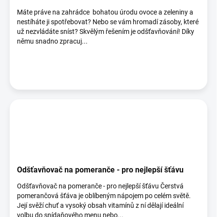
Máte práve na zahrádce bohatou úrodu ovoce a zeleniny a
nestíháte ji spotřebovat? Nebo se vám hromadí zásoby, které
už nezvládáte sníst? Skvělým řešením je odšťavňování! Díky
němu snadno zpracuj...
Odšťavňovač na pomeranče - pro nejlepší šťávu
Odšťavňovač na pomeranče - pro nejlepší šťávu Čerstvá
pomerančová šťáva je oblíbeným nápojem po celém světě.
Její svěží chuť a vysoký obsah vitamínů z ní dělají ideální
volbu do snídaňového menu nebo...