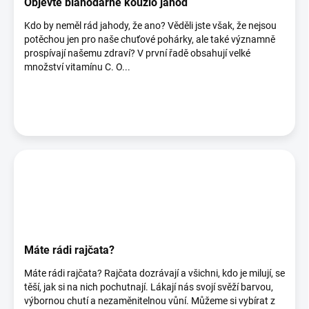
Objevte blahodárné kouzlo jahod
Kdo by neměl rád jahody, že ano? Věděli jste však, že nejsou
potěchou jen pro naše chuťové pohárky, ale také významně
prospívají našemu zdraví? V první řadě obsahují velké
množství vitamínu C. O...
Máte rádi rajčata?
Máte rádi rajčata? Rajčata dozrávají a všichni, kdo je milují, se
těší, jak si na nich pochutnají. Lákají nás svojí svěží barvou,
výbornou chutí a nezaměnitelnou vůní. Můžeme si vybírat z