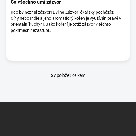
Co všechno umí zázvor
Kdo by neznal zázvor! Bylina Zázvor lékařský pochází z
Číny nebo Indie a jeho aromatický kořen je využíván právě v
orientální kuchyni. Jako koření je totiž zázvor v těchto
pokrmech nezastupi...
27
položek celkem
O
v
l
á
d
Z
a
á
c
p
í
p
a
r
t
v