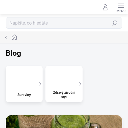
Přejít
na
obsah
Hledat
Domů
Blog
Zdravý životní
Suroviny
styl
V
ý
p