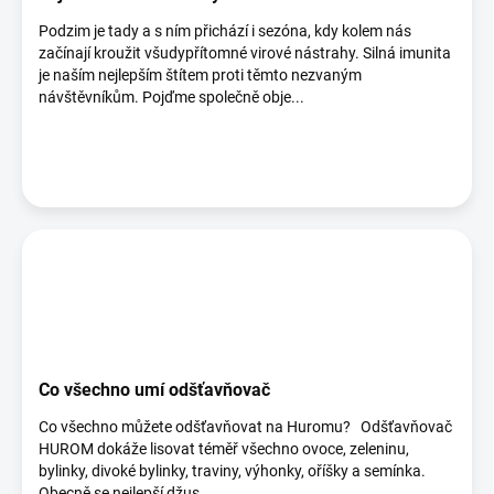
Podzim je tady a s ním přichází i sezóna, kdy kolem nás
začínají kroužit všudypřítomné virové nástrahy. Silná imunita
je naším nejlepším štítem proti těmto nezvaným
návštěvníkům. Pojďme společně obje...
Co všechno umí odšťavňovač
Co všechno můžete odšťavňovat na Huromu? Odšťavňovač
HUROM dokáže lisovat téměř všechno ovoce, zeleninu,
bylinky, divoké bylinky, traviny, výhonky, oříšky a semínka.
Obecně se nejlepší džus ...