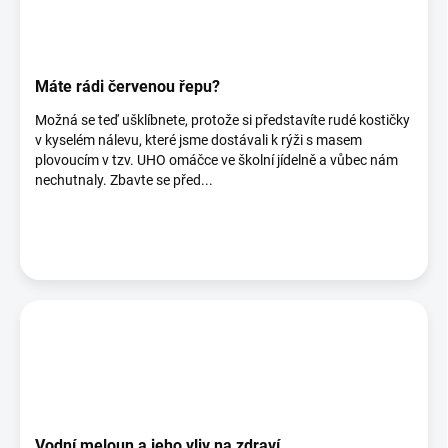
Máte rádi červenou řepu?
Možná se teď ušklíbnete, protože si představíte rudé kostičky
v kyselém nálevu, které jsme dostávali k rýži s masem
plovoucím v tzv. UHO omáčce ve školní jídelně a vůbec nám
nechutnaly. Zbavte se před...
Vodní meloun a jeho vliv na zdraví