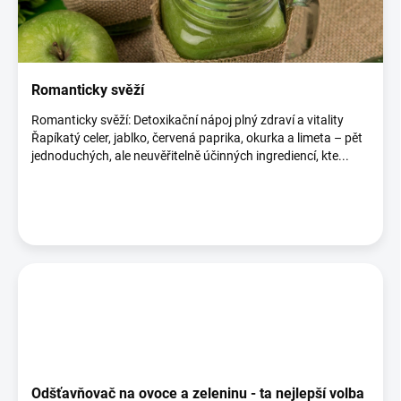
i
s
č
l
á
Romanticky svěží
n
Romanticky svěží: Detoxikační nápoj plný zdraví a vitality
k
Řapíkatý celer, jablko, červená paprika, okurka a limeta – pět
ů
jednoduchých, ale neuvěřitelně účinných ingrediencí, kte...
Odšťavňovač na ovoce a zeleninu - ta nejlepší volba