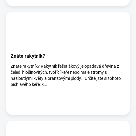
Znáte rakytník?
Znáte rakytník? Rakytník řešetlákový je opadavá dřevina z
čeledi hlošinovitých, tvořící keře nebo malé stromy s
nažloutlými květy a oranžovými plody. Určitě jste si tohoto
pichlavého keře, k...