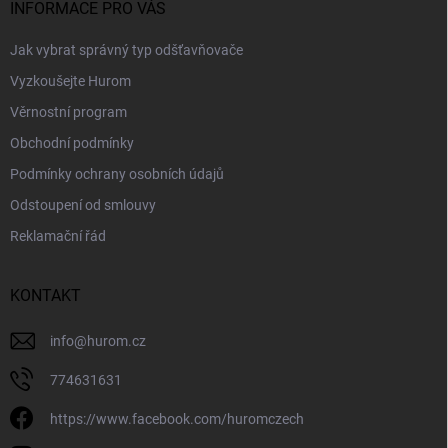
í
INFORMACE PRO VÁS
k
y
Jak vybrat správný typ odšťavňovače
v
ý
Vyzkoušejte Hurom
p
i
Věrnostní program
s
Obchodní podmínky
u
Podmínky ochrany osobních údajů
Odstoupení od smlouvy
Reklamační řád
KONTAKT
info
@
hurom.cz
774631631
https://www.facebook.com/huromczech