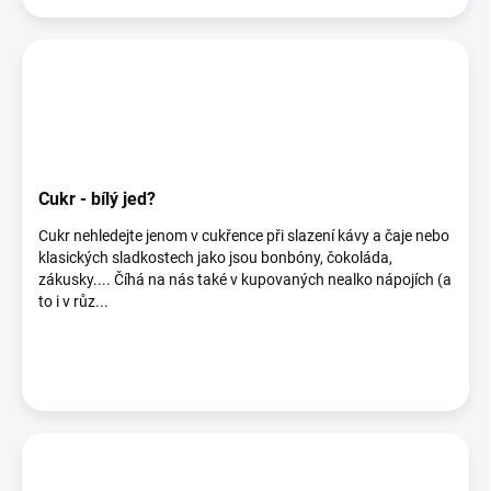
Cukr - bílý jed?
Cukr nehledejte jenom v cukřence při slazení kávy a čaje nebo
klasických sladkostech jako jsou bonbóny, čokoláda,
zákusky.... Číhá na nás také v kupovaných nealko nápojích (a
to i v růz...