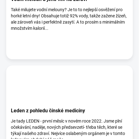
Také milujete vodní melouny? Je to to nejlepší osvěžení pro
horké letní dny! Obsahuje totiž 92% vody, takže zažene žízeň,
ale zároveň vás i perfektně zasytí. A to prosím s minimálním
množstvím kalorií...
Leden z pohledu čínské medicíny
Je tady LEDEN - první měsíc v novém roce 2022. Jsme plní
očekávání, naděje, nových předsevzetí- třeba těch, které se
týkají našeho zdraví. Nejvíce oslabeným orgánem je v tomto