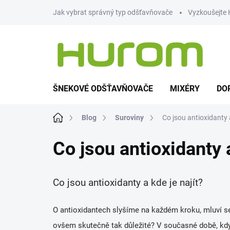
Přejít
Jak vybrat správný typ odšťavňovače
Vyzkoušejte
na
obsah
ŠNEKOVÉ ODŠŤAVŇOVAČE
MIXÉRY
DO
Domů
Blog
Suroviny
Co jsou antioxidanty a
Co jsou antioxidanty a
Co jsou antioxidanty a kde je najít?
O antioxidantech slyšíme na každém kroku, mluví s
ovšem skutečně tak
důležité
? V současné době, kdy 