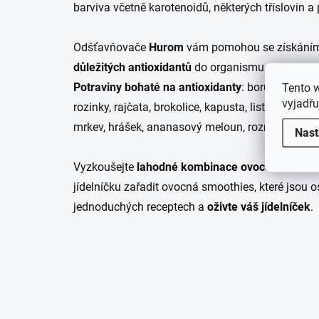
barviva včetně karotenoidů, některých tříslovin a
Odšťavňovače
Hurom
vám pomohou se získán
důležitých antioxidantů
do organismu.
Potraviny bohaté na antioxidanty
:
borůvky, jahody
Tento 
vyjadřu
rozinky, rajčata, brokolice, kapusta, listová zelen
mrkev, hrášek, ananasový meloun, rozmarýn, máta
Nast
Vyzkoušejte
lahodné kombinace
ovoce a zeleni
jídelníčku zařadit ovocná smoothies, které jsou
o
jednoduchých
receptech
a
oživte váš jídelníček
.