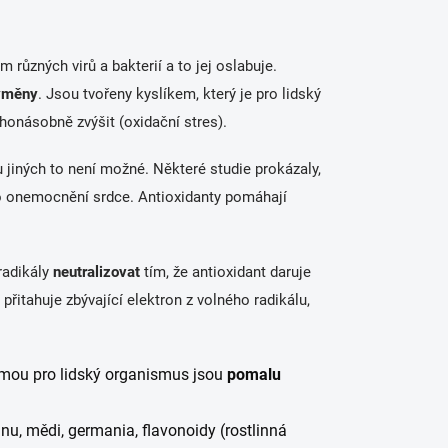
kům různých
virů a bakterií
a to jej oslabuje.
výměny
. Jsou tvořeny kyslíkem, který je pro lidský
honásobně zvýšit (oxidační stres).
jiných to není možné. Některé studie prokázaly,
o onemocnění srdce. Antioxidanty pomáhají
radikály
neutralizovat
tím, že antioxidant daruje
řitahuje zbývající elektron z volného radikálu,
mou pro lidský organismus jsou
pomalu
anu, mědi, germania, flavonoidy (rostlinná