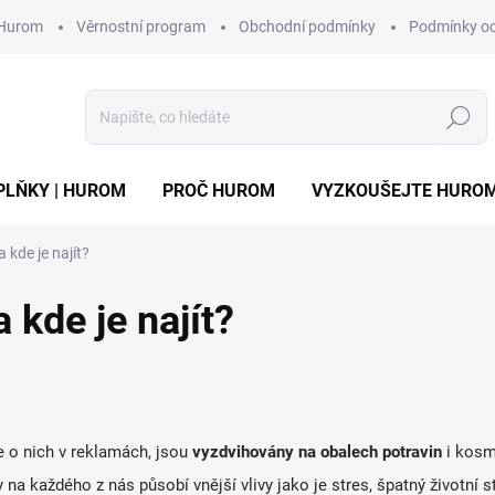
 Hurom
Věrnostní program
Obchodní podmínky
Podmínky oc
Hledat
PLŇKY | HUROM
PROČ HUROM
VYZKOUŠEJTE HURO
 kde je najít?
 kde je najít?
e o nich v reklamách, jsou
vyzdvihovány
na obalech potravin
i kosme
na každého z nás působí vnější vlivy jako je stres,
špatný životní s