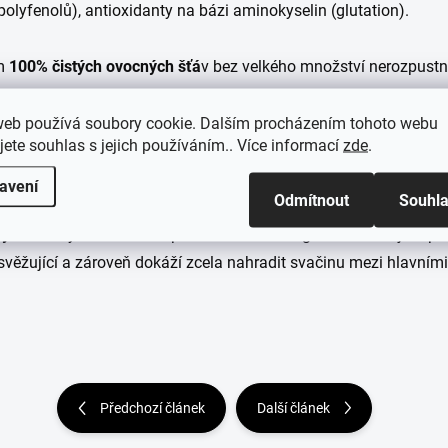
 polyfenolů), antioxidanty na bázi aminokyselin (glutation).
ím
100% čistých ovocných šťá
v
bez velkého množství
nerozpust
, brusinky, maliny, angrešt, třešně, švestky, hroznové víno, blumy
web používá soubory cookie. Dalším procházením tohoto webu
jete souhlas s jejich používáním.. Více informací
zde
.
ina, růžičková kapusta, špenát, červená řepa, sladké brambory, slad
 peprná, šalvěj, tymián, oregano, kopr.
avení
Odmítnout
Souhl
ny
v čerstvých šťávách a pomozte svému organismu s bojem pr
svěžující
a zároveň dokáží zcela nahradit svačinu mezi hlavními 
Předchozí článek
Další článek