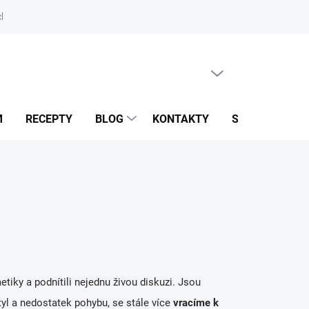
hrany osobních údajů
Odstoupení od smlouvy
Reklamační řád
PRÁZDNÝ KOŠÍK
NÁKUPNÍ
KOŠÍK
M
RECEPTY
BLOG
KONTAKTY
SROVNÁNÍ S K
tiky a podnítili nejednu živou diskuzi. Jsou
tyl
a nedostatek pohybu, se stále více
vracíme k