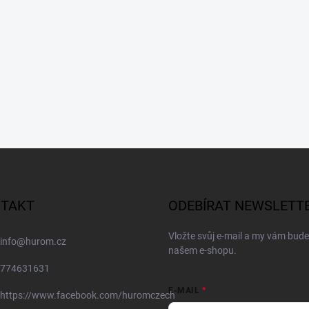
TAKT
ODEBÍRAT NEWSLETT
Vložte svůj e-mail a my vám bud
info
@
hurom.cz
našem e-shopu.
774631631
E-MAIL
https://www.facebook.com/huromczech