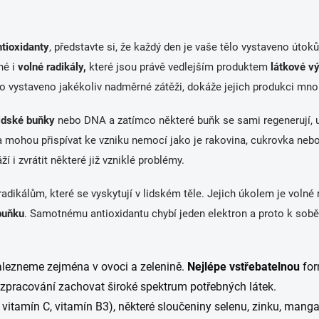
ntioxidanty
, představte si, že každý den je vaše tělo vystaveno úto
né i
volné radikály,
které jsou právě vedlejším produktem
látkové 
o vystaveno jakékoliv nadměrné zátěži, dokáže jejich produkci mno
idské buňky
nebo DNA a zatímco některé buňk se sami regenerují, u 
 mohou přispívat ke vzniku nemocí jako je rakovina, cukrovka neb
í i zvrátit některé již vzniklé problémy.
adikálům, které se vyskytují v lidském těle. Jejich úkolem je volné 
buňku
. Samotnému antioxidantu chybí jeden elektron a proto k sobě p
lezneme zejména v ovoci a zelenině.
Nejlépe vstřebatelnou
for
es zpracování zachovat
široké spektrum
potřebných látek.
, vitamín C, vitamín B3), některé sloučeniny selenu, zinku, mang