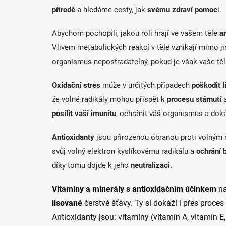
přírodě
a hledáme cesty, jak
svému
zdraví
pomoc
i.
Abychom pochopili, jakou roli hrají ve vašem těle
a
Vlivem metabolických reakcí v těle vznikají mimo ji
organismus nepostradatelný, pokud je však vaše těl
Oxidační stres
může v určitých případech
poškodit
l
že
volné radikály
mohou přispět k
procesu stárnutí
a
posílit vaši imunitu
, ochránit váš organismus a dokáž
Antioxidanty
jsou přirozenou obranou proti volným r
svůj volný elektron kyslíkovému radikálu a
ochrání 
díky tomu dojde k jeho
neutralizaci
.
Vitamíny a minerály s
antioxidačním účinkem
na
lisované
čerstvé šťávy. Ty si dokáží i přes proc
Antioxidanty jsou:
vitamíny (vitamín A, vitamín E