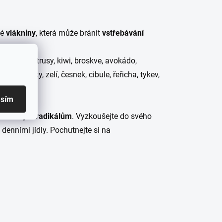
né
vlákniny
, která může bránit
vstřebávání
, jablka, citrusy, kiwi, broskve, avokádo,
ké papriky, zelí, česnek, cibule, řeřicha, tykev,
asím
oti
volným radikálům
. Vyzkoušejte do svého
denními jídly. Pochutnejte si na