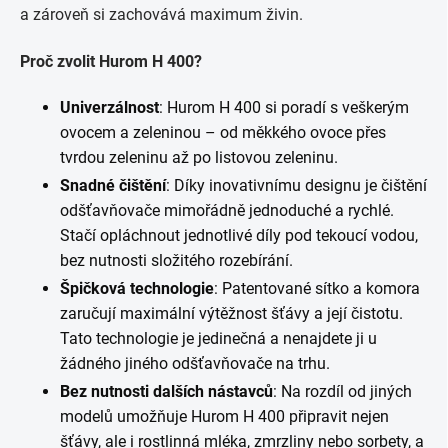
a zároveň si zachovává maximum živin.
Proč zvolit Hurom H 400?
Univerzálnost
: Hurom H 400 si poradí s veškerým
ovocem a zeleninou – od měkkého ovoce přes
tvrdou zeleninu až po listovou zeleninu.
Snadné čištění
: Díky inovativnímu designu je čištění
odšťavňovače mimořádně jednoduché a rychlé.
Stačí opláchnout jednotlivé díly pod tekoucí vodou,
bez nutnosti složitého rozebírání.
Špičková technologie
: Patentované sítko a komora
zaručují maximální výtěžnost šťávy a její čistotu.
Tato technologie je jedinečná a nenajdete ji u
žádného jiného odšťavňovače na trhu.
Bez nutnosti dalších nástavců
: Na rozdíl od jiných
modelů umožňuje Hurom H 400 připravit nejen
šťávy, ale i rostlinná mléka, zmrzliny nebo sorbety, a