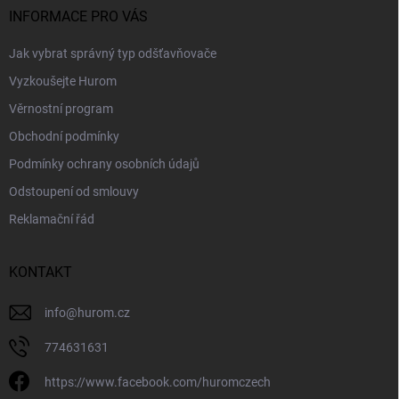
í
INFORMACE PRO VÁS
Jak vybrat správný typ odšťavňovače
Vyzkoušejte Hurom
Věrnostní program
Obchodní podmínky
Podmínky ochrany osobních údajů
Odstoupení od smlouvy
Reklamační řád
KONTAKT
info
@
hurom.cz
774631631
https://www.facebook.com/huromczech