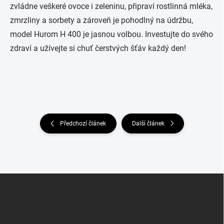
zvládne veškeré ovoce i zeleninu, připraví rostlinná mléka,
zmrzliny a sorbety a zároveň je pohodlný na údržbu,
model Hurom H 400 je jasnou volbou. Investujte do svého
zdraví a užívejte si chuť čerstvých šťáv každý den!
Předchozí článek
Další článek
Z
á
p
a
t