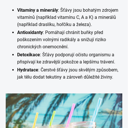
Vitamíny a minerály
: Šťávy jsou bohatým zdrojem
vitamínů (například vitamínu C, A a K) a minerálů
(například draslíku, hořčíku a železa).
Antioxidanty
: Pomáhají chránit buňky před
poškozením volnými radikály a snižují riziko
chronických onemocnění.
Detoxikace
: Šťávy podporují očistu organismu a
přispívají ke zdravější pokožce a lepšímu trávení.
Hydratace
: Čerstvé šťávy jsou skvělým způsobem,
jak tělu dodat tekutiny a zároveň důležité živiny.