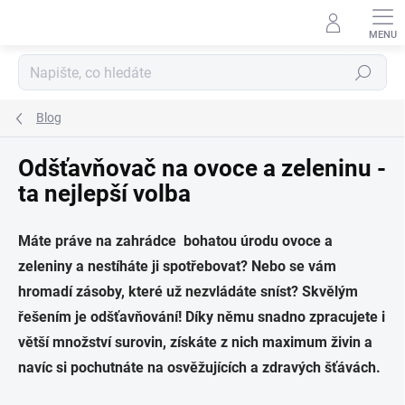
Přejít
na
obsah
Hledat
Blog
Odšťavňovač na ovoce a zeleninu -
ta nejlepší volba
Máte práve na zahrádce bohatou úrodu ovoce a
zeleniny a nestíháte ji spotřebovat? Nebo se vám
hromadí zásoby, které už nezvládáte sníst? Skvělým
řešením je odšťavňování! Díky němu snadno zpracujete i
větší množství surovin, získáte z nich maximum živin a
navíc si pochutnáte na osvěžujících a zdravých šťávách.