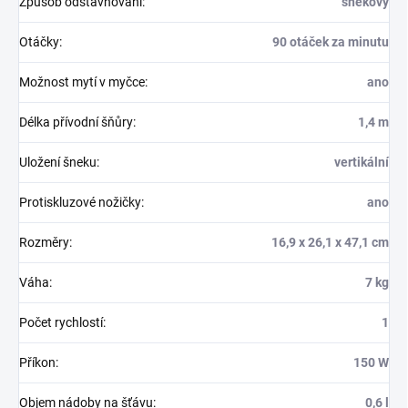
Způsob odštavňování
:
šnekový
Otáčky
:
90 otáček za minutu
Možnost mytí v myčce
:
ano
Délka přívodní šňůry
:
1,4 m
Uložení šneku
:
vertikální
Protiskluzové nožičky
:
ano
Rozměry
:
16,9 x 26,1 x 47,1 cm
Váha
:
7 kg
Počet rychlostí
:
1
Příkon
:
150 W
Objem nádoby na šťávu
:
0,6 l