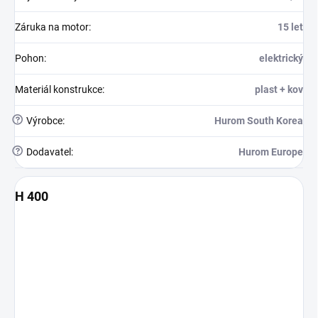
Záruka na motor
:
15 let
Pohon
:
elektrický
Materiál konstrukce
:
plast + kov
?
Výrobce
:
Hurom South Korea
?
Dodavatel
:
Hurom Europe
H 400