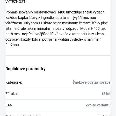
VÝTĚŽNOST
Pomalé lisování v odšťavňovači H400 umožňuje šneku vytlačit
každou kapku šťávy z ingrediencí, a to s nejvyšší možnou
výtěžností. Díky tomu získáte nejen maximum čerstvé šťávy plné
vitamínů, ale také minimální množství odpadu. Model H400 tak
patří mezi nejefektivnější odšťavňovače v kategorii Easy Clean,
což ocení každý, kdo si potrpí na kvalitní výsledek s minimální
údržbou.
Doplňkové parametry
Kategorie
:
Šnekové odšťavňovače
Záruka
:
15 let
EAN
:
Zvolte variantu