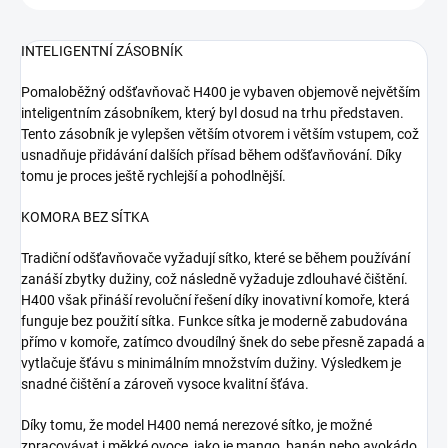
INTELIGENTNÍ ZÁSOBNÍK
Pomaloběžný odšťavňovač H400 je vybaven objemově největším
inteligentním zásobníkem, který byl dosud na trhu představen.
Tento zásobník je vylepšen větším otvorem i větším vstupem, což
usnadňuje přidávání dalších přísad během odšťavňování. Díky
tomu je proces ještě rychlejší a pohodlnější.
KOMORA BEZ SÍTKA
Tradiční odšťavňovače vyžadují sítko, které se během používání
zanáší zbytky dužiny, což následně vyžaduje zdlouhavé čištění.
H400 však přináší revoluční řešení díky inovativní komoře, která
funguje bez použití sítka. Funkce sítka je moderně zabudována
přímo v komoře, zatímco dvoudílný šnek do sebe přesně zapadá a
vytlačuje šťávu s minimálním množstvím dužiny. Výsledkem je
snadné čištění a zároveň vysoce kvalitní šťáva.
Díky tomu, že model H400 nemá nerezové sítko, je možné
zpracovávat i měkké ovoce, jako je mango, banán nebo avokádo,