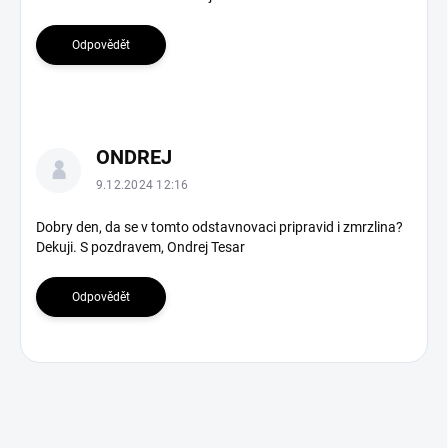
i
s
Odpovědět
k
u
z
í
ONDREJ
9.12.2024 12:16
Dobry den, da se v tomto odstavnovaci pripravid i zmrzlina?
Dekuji. S pozdravem, Ondrej Tesar
Odpovědět