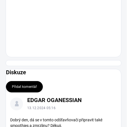
Diskuze
Přidat komentář
V
EDGAR OGANESSIAN
ý
p
13.12.2024 05:16
i
s
Dobrý den, dá se v tomto odšťavňovači připravit také
smoothies a zmrzlinu? Děkuji.
d