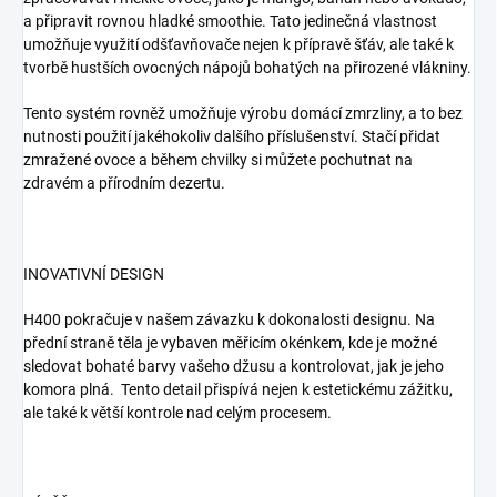
a připravit rovnou hladké smoothie. Tato jedinečná vlastnost
umožňuje využití odšťavňovače nejen k přípravě šťáv, ale také k
tvorbě hustších ovocných nápojů bohatých na přirozené vlákniny.
Tento systém rovněž umožňuje výrobu domácí zmrzliny, a to bez
nutnosti použití jakéhokoliv dalšího příslušenství. Stačí přidat
zmražené ovoce a během chvilky si můžete pochutnat na
zdravém a přírodním dezertu.
INOVATIVNÍ DESIGN
H400 pokračuje v našem závazku k dokonalosti designu. Na
přední straně těla je vybaven měřicím okénkem, kde je možné
sledovat bohaté barvy vašeho džusu a kontrolovat, jak je jeho
komora plná.
Tento detail přispívá nejen k estetickému zážitku,
ale také k větší kontrole nad celým procesem.