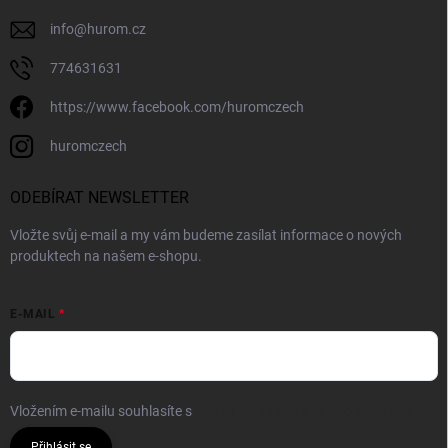
info
@
hurom.cz
774631631
https://www.facebook.com/huromczech
huromczech
ODEBÍRAT NEWSLETTER
Vložte svůj e-mail a my vám budeme zasílat informace o nových
produktech na našem e-shopu.
E-MAIL
Vložením e-mailu souhlasíte s
podmínkami ochrany osobních údajů
Přihlásit se