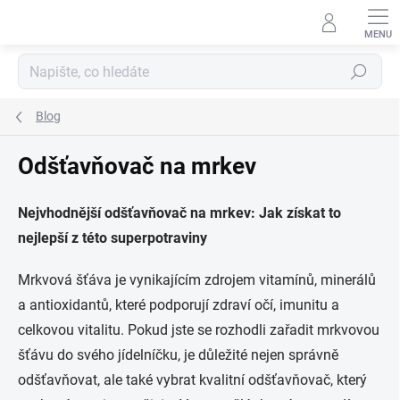
Přejít
na
obsah
Hledat
Blog
Odšťavňovač na mrkev
Nejvhodnější odšťavňovač na mrkev: Jak získat to
nejlepší z této superpotraviny
Mrkvová šťáva je vynikajícím zdrojem vitamínů, minerálů
a antioxidantů, které podporují zdraví očí, imunitu a
celkovou vitalitu. Pokud jste se rozhodli zařadit mrkvovou
šťávu do svého jídelníčku, je důležité nejen správně
odšťavňovat, ale také vybrat kvalitní odšťavňovač, který