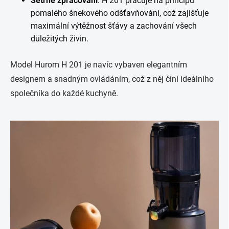
Šetrné zpracování
: H 201 pracuje na principu
pomalého šnekového odšťavňování, což zajišťuje
maximální výtěžnost šťávy a zachování všech
důležitých živin.
Model Hurom H 201 je navíc vybaven elegantním
designem a snadným ovládáním, což z něj činí ideálního
společníka do každé kuchyně.