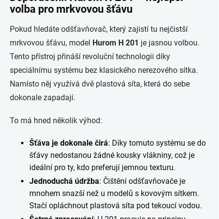
volba pro mrkvovou šťávu
Pokud hledáte odšťavňovač, který zajistí tu nejčistší
mrkvovou šťávu, model
Hurom H 201
je jasnou volbou.
Tento přístroj přináší revoluční technologii díky
speciálnímu systému bez klasického nerezového sítka.
Namísto něj využívá dvě plastová síta, která do sebe
dokonale zapadají.
To má hned několik výhod:
Šťáva je dokonale čirá
: Díky tomuto systému se do
šťávy nedostanou žádné kousky vlákniny, což je
ideální pro ty, kdo preferují jemnou texturu.
Jednoduchá údržba
: Čištění odšťavňovače je
mnohem snazší než u modelů s kovovým sítkem.
Stačí opláchnout plastová síta pod tekoucí vodou.