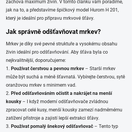
zachová maximum živin. V tomto článku vám poradíme,
jak na to, a představíme špičkový model Hurom H 201,
který je ideální pro přípravu mrkvové šťávy.
Jak správně odšťavňovat mrkev?
Mrkev je díky své pevné struktuře a vysokému obsahu
živin ideální pro odšťavňování. Aby šťáva byla co
nejkvalitnější, doporučujeme:
1.
Používat čerstvou a pevnou mrkev
– Starší mrkev
může být suchá a méně šťavnatá. Vybírejte čerstvou, sytě
oranžovou mrkev s minimem vad.
2.
Před odšťavňováním očistit a nakrájet na menší
kousky
– I když moderní odšťavňovače zvládnou
zpracovat celé kusy, menší kousky zamezí nadměrnému
zatížení přístroje a zajistí lepší extrakci šťávy.
3.
Používat pomalý šnekový odšťavňovač
– Tento typ