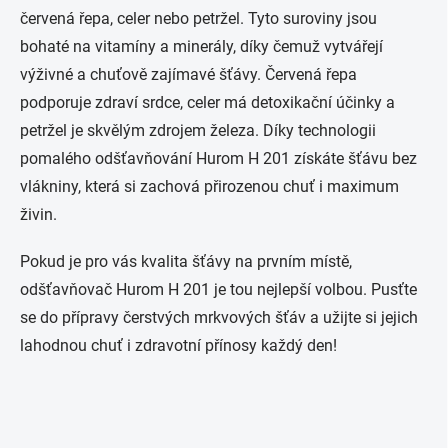
červená řepa, celer nebo petržel. Tyto suroviny jsou
bohaté na vitamíny a minerály, díky čemuž vytvářejí
výživné a chuťově zajímavé šťávy. Červená řepa
podporuje zdraví srdce, celer má detoxikační účinky a
petržel je skvělým zdrojem železa. Díky technologii
pomalého odšťavňování Hurom H 201 získáte šťávu bez
vlákniny, která si zachová přirozenou chuť i maximum
živin.
Pokud je pro vás kvalita šťávy na prvním místě,
odšťavňovač Hurom H 201 je tou nejlepší volbou. Pusťte
se do přípravy čerstvých mrkvových šťáv a užijte si jejich
lahodnou chuť i zdravotní přínosy každý den!