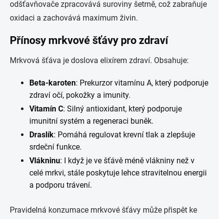
odšťavňovače zpracovává suroviny šetrně, což zabraňuje
oxidaci a zachovává maximum živin.
Přínosy mrkvové šťávy pro zdraví
Mrkvová šťáva je doslova elixírem zdraví. Obsahuje:
Beta-karoten
: Prekurzor vitamínu A, který podporuje
zdraví očí, pokožky a imunity.
Vitamín C
: Silný antioxidant, který podporuje
imunitní systém a regeneraci buněk.
Draslík
: Pomáhá regulovat krevní tlak a zlepšuje
srdeční funkce.
Vlákninu
: I když je ve šťávě méně vlákniny než v
celé mrkvi, stále poskytuje lehce stravitelnou energii
a podporu trávení.
Pravidelná konzumace mrkvové šťávy může přispět ke