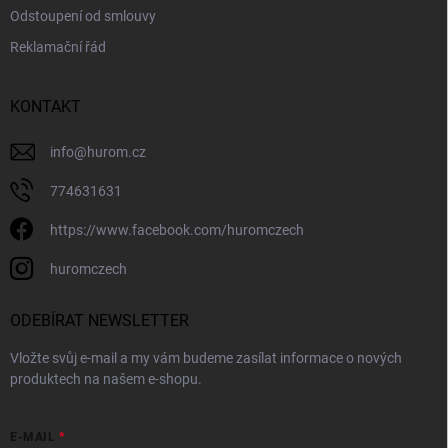
Odstoupení od smlouvy
Reklamační řád
KONTAKT
info
@
hurom.cz
774631631
https://www.facebook.com/huromczech
huromczech
ODEBÍRAT NEWSLETTER
Vložte svůj e-mail a my vám budeme zasílat informace o nových
produktech na našem e-shopu.
E-MAIL