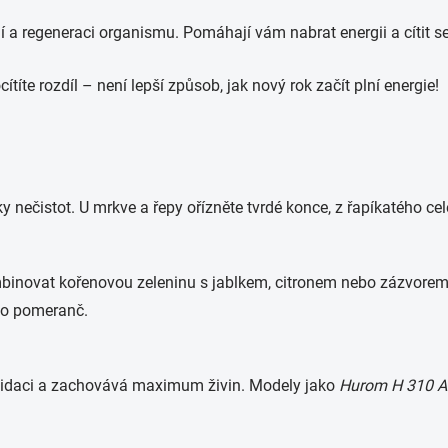
ení a regeneraci organismu. Pomáhají vám nabrat energii a cítit
íte rozdíl – není lepší způsob, jak nový rok začít plní energie!
 nečistot. U mrkve a řepy ořízněte tvrdé konce, z řapíkatého cel
binovat kořenovou zeleninu s jablkem, citronem nebo zázvorem. 
bo pomeranč.
xidaci a zachovává maximum živin. Modely jako
Hurom H 310 A