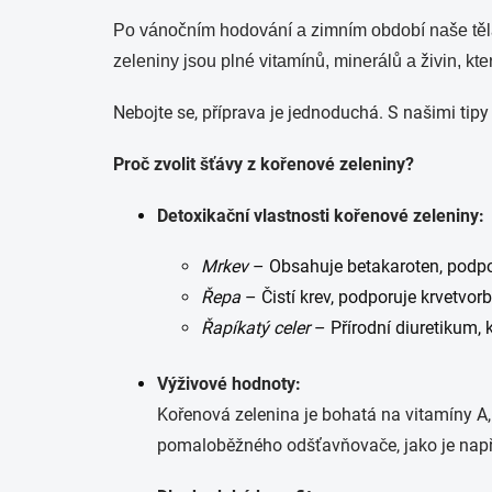
Po vánočním hodování a zimním období naše těla p
zeleniny jsou plné vitamínů, minerálů a živin, k
Nebojte se, příprava je jednoduchá. S našimi tipy 
Proč zvolit šťávy z kořenové zeleniny?
Detoxikační vlastnosti kořenové zeleniny:
Mrkev
– Obsahuje betakaroten, podpor
Řepa
– Čistí krev, podporuje krvetvorbu
Řapíkatý celer
– Přírodní diuretikum, 
Výživové hodnoty:
Kořenová zelenina je bohatá na vitamíny A, 
pomaloběžného odšťavňovače, jako je nap