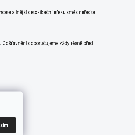
chcete silnější detoxikační efekt, směs neřeďte
íle. Odšťavnění doporučujeme vždy těsně před
asím