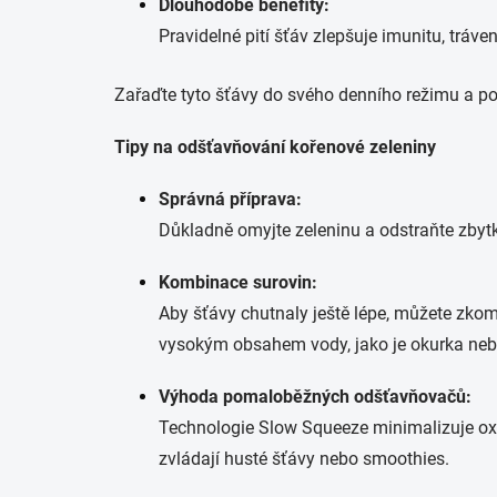
Dlouhodobé benefity:
Pravidelné pití šťáv zlepšuje imunitu, tráv
Zařaďte tyto šťávy do svého denního režimu a pocít
Tipy na odšťavňování kořenové zeleniny
Správná příprava:
Důkladně omyjte zeleninu a odstraňte zbytky
Kombinace surovin:
Aby šťávy chutnaly ještě lépe, můžete zkom
vysokým obsahem vody, jako je okurka ne
Výhoda pomaloběžných odšťavňovačů:
Technologie Slow Squeeze minimalizuje o
zvládají husté šťávy nebo smoothies.