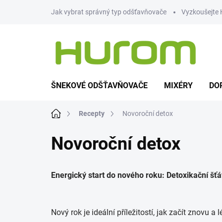
Přejít
Jak vybrat správný typ odšťavňovače
Vyzkoušejte
na
obsah
ŠNEKOVÉ ODŠŤAVŇOVAČE
MIXÉRY
DO
Domů
Recepty
Novoroční detox
Novoroční detox
Energický start do nového roku: Detoxikační šť
Nový rok je ideální příležitostí, jak začít znovu