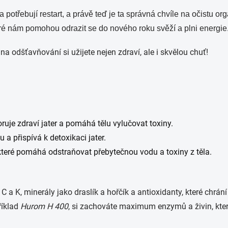
otřebují restart, a právě teď je ta správná chvíle na očistu o
teré nám pomohou odrazit se do nového roku svěží a plni energie
na odšťavňování si užijete nejen zdraví, ale i skvělou chuť!
uje zdraví jater a pomáhá tělu vylučovat toxiny.
 a přispívá k detoxikaci jater.
které pomáhá odstraňovat přebytečnou vodu a toxiny z těla.
C a K, minerály jako draslík a hořčík a antioxidanty, které chr
říklad
Hurom H 400
, si zachováte maximum enzymů a živin, kter