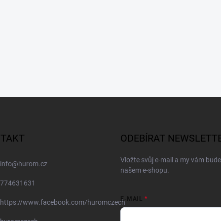
TAKT
ODEBÍRAT NEWSLETT
Vložte svůj e-mail a my vám bud
info
@
hurom.cz
našem e-shopu.
774631631
E-MAIL
https://www.facebook.com/huromczech