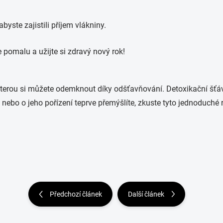
yste zajistili příjem vlákniny.
pomalu a užijte si zdravý nový rok!
kterou si můžete odemknout díky odšťavňování. Detoxikační šťáv
ebo o jeho pořízení teprve přemýšlíte, zkuste tyto jednoduché r
Předchozí článek
Další článek