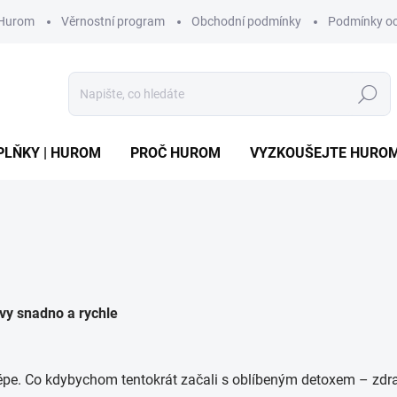
 Hurom
Věrnostní program
Obchodní podmínky
Podmínky oc
Hledat
PLŇKY | HUROM
PROČ HUROM
VYZKOUŠEJTE HURO
ávy snadno a rychle
 a lépe. Co kdybychom tentokrát začali s oblíbeným detoxem – zdr