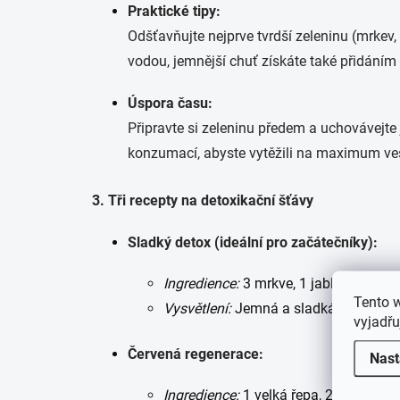
Praktické tipy:
Odšťavňujte nejprve tvrdší zeleninu (mrkev, 
vodou, jemnější chuť získáte také přidání
Úspora času:
Připravte si zeleninu předem a uchovávejte
konzumací, abyste vytěžili na maximum veš
3. Tři recepty na detoxikační šťávy
Sladký detox (ideální pro začátečníky):
Ingredience:
3 mrkve, 1 jablko, 1/2 ci
Tento 
Vysvětlení:
Jemná a sladká šťáva plná 
vyjadřu
Červená regenerace:
Nast
Ingredience:
1 velká řepa, 2 mrkve, 1 o