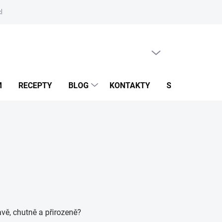
hrany osobních údajů
Odstoupení od smlouvy
Reklamační řád
PRÁZDNÝ KOŠÍK
NÁKUPNÍ
KOŠÍK
M
RECEPTY
BLOG
KONTAKTY
SROVNÁNÍ S K
avě, chutně a přirozeně?