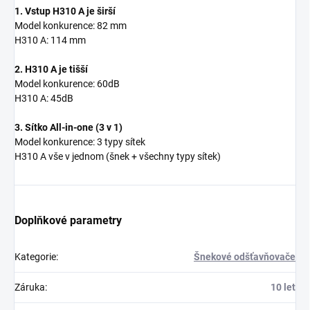
1. Vstup H310 A je širší
Model konkurence: 82 mm
H310 A: 114 mm
2. H310 A je tišší
Model konkurence: 60dB
H310 A: 45dB
3. Sítko All-in-one (3 v 1)
Model konkurence: 3 typy sítek
H310 A vše v jednom (šnek + všechny typy sítek)
Doplňkové parametry
Kategorie
:
Šnekové odšťavňovače
Záruka
:
10 let