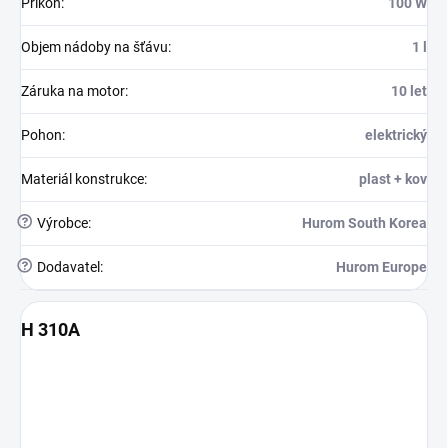
Příkon
:
100 W
Objem nádoby na šťávu
:
1 l
Záruka na motor
:
10 let
Pohon
:
elektrický
Materiál konstrukce
:
plast + kov
?
Výrobce
:
Hurom South Korea
?
Dodavatel
:
Hurom Europe
H 310A