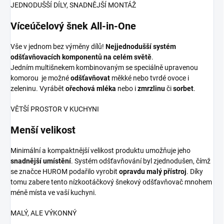
JEDNODUŠŠÍ DÍLY, SNADNĚJŠÍ MONTÁŽ
Víceúčelový šnek All-in-One
Vše v jednom bez výměny dílů!
Nejjednodušší systém
odšťavňovacích komponentů na celém světě
.
Jedním multišnekem kombinovaným se speciálně upravenou
komorou je možné
odšťavňovat
měkké nebo tvrdé ovoce i
zeleninu. Vyrábět
ořechová mléka
nebo i
zmrzlinu
či
sorbet
.
VĚTŠÍ PROSTOR V KUCHYNI
Menší velikost
Minimální a kompaktnější velikost produktu umožňuje jeho
snadnější umístění
. Systém odšťavňování byl zjednodušen, čímž
se značce HUROM podařilo vyrobit
opravdu malý přístroj
. Díky
tomu zabere tento nízkootáčkový šnekový odšťavňovač mnohem
méně místa ve vaší kuchyni.
MALÝ, ALE VÝKONNÝ