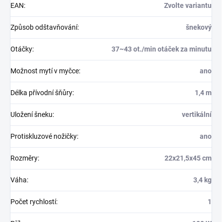
EAN
:
Zvolte variantu
Způsob odštavňování
:
šnekový
Otáčky
:
37~43 ot./min otáček za minutu
Možnost mytí v myčce
:
ano
Délka přívodní šňůry
:
1,4 m
Uložení šneku
:
vertikální
Protiskluzové nožičky
:
ano
Rozměry
:
22x21,5x45 cm
Váha
:
3,4 kg
Počet rychlostí
:
1