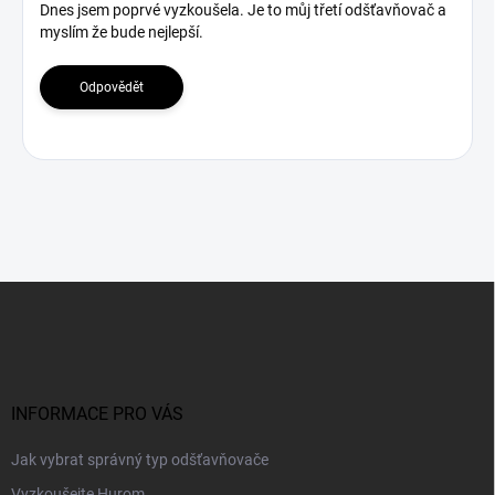
s
Dnes jsem poprvé vyzkoušela. Je to můj třetí odšťavňovač a
myslím že bude nejlepší.
d
i
s
Odpovědět
k
u
z
í
Z
á
p
a
t
í
INFORMACE PRO VÁS
Jak vybrat správný typ odšťavňovače
Vyzkoušejte Hurom