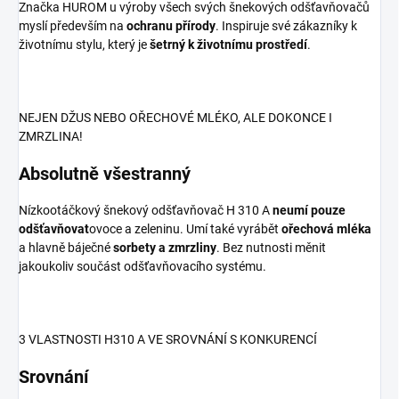
Značka HUROM u výroby všech svých šnekových odšťavňovačů
myslí především na
ochranu přírody
. Inspiruje své zákazníky k
životnímu stylu, který je
šetrný k životnímu prostředí
.
NEJEN DŽUS NEBO OŘECHOVÉ MLÉKO, ALE DOKONCE I
ZMRZLINA!
Absolutně všestranný
Nízkootáčkový šnekový odšťavňovač H 310 A
neumí pouze
odšťavňovat
ovoce a zeleninu. Umí také vyrábět
ořechová mléka
a hlavně báječné
sorbety a zmrzliny
. Bez nutnosti měnit
jakoukoliv součást odšťavňovacího systému.
3 VLASTNOSTI H310 A VE SROVNÁNÍ S KONKURENCÍ
Srovnání