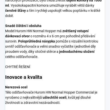
náročných provozech, bylo třeba zvětšit
objem komory na 1000
ml
. Vysokokapacitní komora umožňuje vyrábět větší dávky
čerstvé šťávy
a tím i rychleji uspokojit velkou poptávku v krátké
době.
Snadé čištění i obsluha
Model Hurom HW Normal Hopper má
zvětšený vstupní
dávkovací otvor
o rozměru 4 x 6 cm pro pohodlné přidávání
surovin.
Poloprůhledná násypka
pomůže s vizuální kontrolou
uvnitř odšťavňovače a velmi snadno vyčistíte i jednotlivé díly
proudem vody, díky otočné stěrce a
jednoduchému složení
celého odšťavňovače.
CHYTRÉ ŘEŠENÍ
Inovace a kvalita
Nerezová ocel
Tělo odšťavňovače Hurom HW Normal Hopper Commercial je
vyrobeno z nejkvalitnější
ušlechtilé oceli
, kvůli její dlouhé
životnosti a zdravotní nezávadnosti.