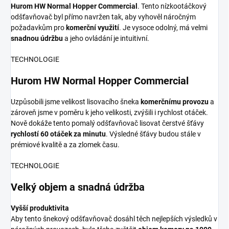
Hurom HW Normal Hopper Commercial
. Tento nízkootáčkový
odšťavňovač byl přímo navržen tak, aby vyhověl náročným
požadavkům pro
komerční využití
. Je vysoce odolný, má velmi
snadnou údržbu
a jeho ovládání je intuitivní.
TECHNOLOGIE
Hurom HW Normal Hopper Commercial
Uzpůsobili jsme velikost lisovacího šneka
komerčnímu provozu
a
zároveň jsme v poměru k jeho velikosti, zvýšili i rychlost otáček.
Nově dokáže tento pomalý odšťavňovač lisovat čerstvé šťávy
rychlostí 60 otáček za minutu
. Výsledné šťávy budou stále v
prémiové kvalitě a za zlomek času.
TECHNOLOGIE
Velký objem a snadná údržba
Vyšší produktivita
Aby tento šnekový odšťavňovač dosáhl těch nejlepších výsledků v