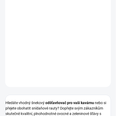
cena:
VARIANTA
MŮŽEME DORUČIT DO:
12.8.2026
−
+
Přidat do košíku
Hurom HW Normal Hopper Commercial
je navržen tak, aby
dokázal uspokojit i ty nejnáročnější zákazníky a obstál i v rušných
podmínkách komerčního provozu.
DETAILNÍ INFORMACE
ZEPTAT SE
Hledáte vhodný šnekový
odšťavňovač pro vaši kavárnu
nebo si
přejete obohatit snídaňové rauty? Dopřejte svým zákazníkům
skutečně kvalitní, plnohodnotné ovocné a zeleninové šťávy s