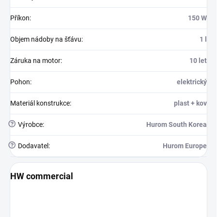
Příkon
:
150 W
Objem nádoby na šťávu
:
1 l
Záruka na motor
:
10 let
Pohon
:
elektrický
Materiál konstrukce
:
plast + kov
?
Výrobce
:
Hurom South Korea
?
Dodavatel
:
Hurom Europe
HW commercial