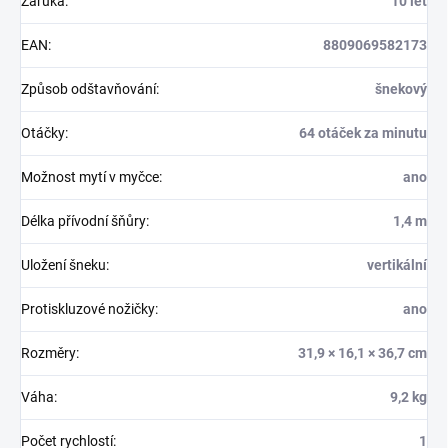
Záruka
:
10 let
EAN
:
8809069582173
Způsob odštavňování
:
šnekový
Otáčky
:
64 otáček za minutu
Možnost mytí v myčce
:
ano
Délka přívodní šňůry
:
1,4 m
Uložení šneku
:
vertikální
Protiskluzové nožičky
:
ano
Rozměry
:
31,9 × 16,1 × 36,7 cm
Váha
:
9,2 kg
Počet rychlostí
:
1