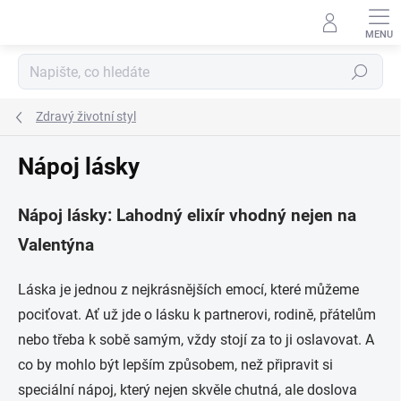
Přejít
na
obsah
Hledat
Zdravý životní styl
Nápoj lásky
Nápoj lásky: Lahodný elixír vhodný nejen na
Valentýna
Láska je jednou z nejkrásnějších emocí, které můžeme
pociťovat. Ať už jde o lásku k partnerovi, rodině, přátelům
nebo třeba k sobě samým, vždy stojí za to ji oslavovat. A
co by mohlo být lepším způsobem, než připravit si
speciální nápoj, který nejen skvěle chutná, ale doslova