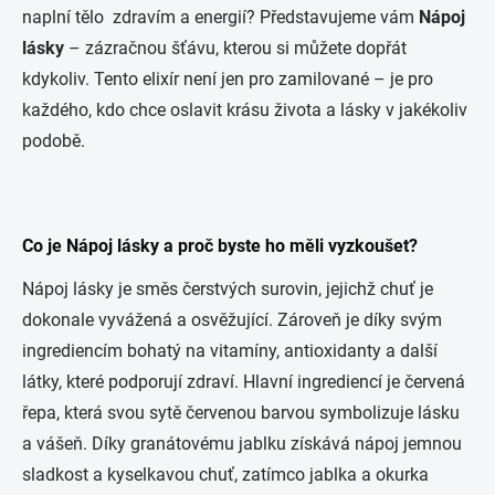
naplní tělo zdravím a energií? Představujeme vám
Nápoj
lásky
– zázračnou šťávu, kterou si můžete dopřát
kdykoliv. Tento elixír není jen pro zamilované – je pro
každého, kdo chce oslavit krásu života a lásky v jakékoliv
podobě.
Co je Nápoj lásky a proč byste ho měli vyzkoušet?
Nápoj lásky je směs čerstvých surovin, jejichž chuť je
dokonale vyvážená a osvěžující. Zároveň je díky svým
ingrediencím bohatý na vitamíny, antioxidanty a další
látky, které podporují zdraví. Hlavní ingrediencí je červená
řepa, která svou sytě červenou barvou symbolizuje lásku
a vášeň. Díky granátovému jablku získává nápoj jemnou
sladkost a kyselkavou chuť, zatímco jablka a okurka