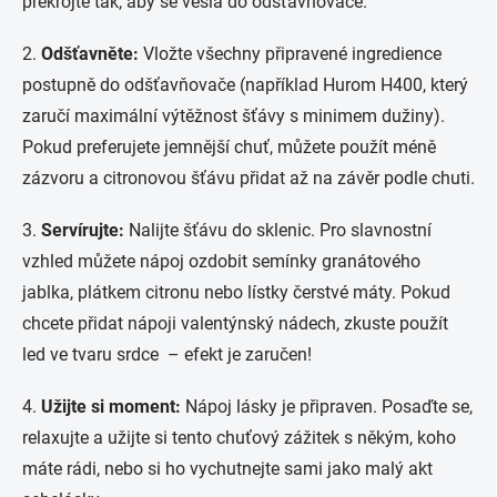
překrojte tak, aby se vešla do odšťavňovače.
2.
Odšťavněte:
Vložte všechny připravené ingredience
postupně do odšťavňovače (například Hurom H400, který
zaručí maximální výtěžnost šťávy s minimem dužiny).
Pokud preferujete jemnější chuť, můžete použít méně
zázvoru a citronovou šťávu přidat až na závěr podle chuti.
3.
Servírujte:
Nalijte šťávu do sklenic. Pro slavnostní
vzhled můžete nápoj ozdobit semínky granátového
jablka, plátkem citronu nebo lístky čerstvé máty. Pokud
chcete přidat nápoji valentýnský nádech, zkuste použít
led ve tvaru srdce – efekt je zaručen!
4.
Užijte si moment:
Nápoj lásky je připraven. Posaďte se,
relaxujte a užijte si tento chuťový zážitek s někým, koho
máte rádi, nebo si ho vychutnejte sami jako malý akt