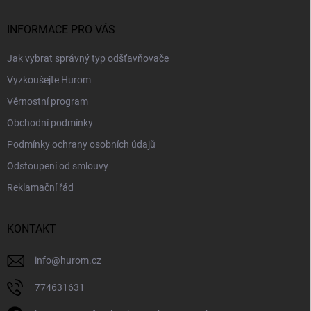
t
í
INFORMACE PRO VÁS
Jak vybrat správný typ odšťavňovače
Vyzkoušejte Hurom
Věrnostní program
Obchodní podmínky
Podmínky ochrany osobních údajů
Odstoupení od smlouvy
Reklamační řád
KONTAKT
info
@
hurom.cz
774631631